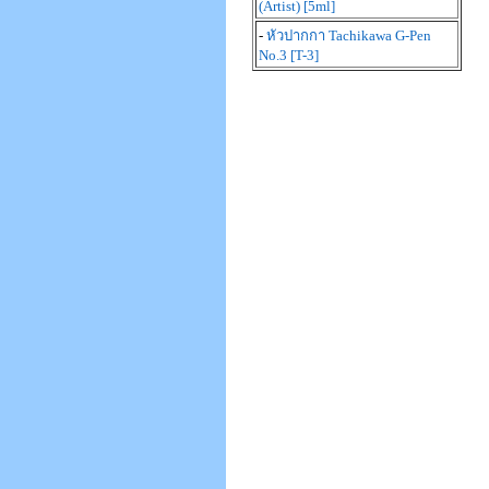
(Artist) [5ml]
-
หัวปากกา Tachikawa G-Pen
No.3 [T-3]