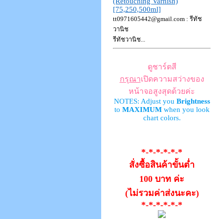
(Retouching Varnish)
[75,250,500ml]
tt0971605442@gmail.com
: รีทัช
วานิช
รีทัชวานิช...
ดูชาร์ตสี
กรุณา
เปิดความสว่างของ
หน้าจอสูงสุดด้วยค่ะ
NOTES: Adjust you
Brightness
to
MAXIMUM
when you look
chart colors.
*-*-*-*-*-*
สั่งซื้อสินค้าขั้นต่ำ
100 บาท ค่ะ
(ไม่รวมค่าส่งนะคะ)
*-*-*-*-*-*