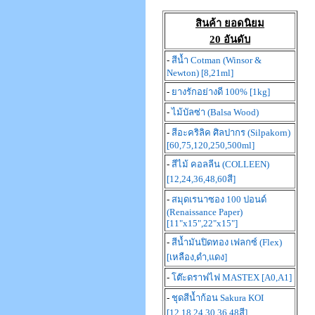
สินค้า ยอดนิยม
20 อันดับ
-
สีน้ำ Cotman (Winsor &
Newton) [8,21ml]
-
ยางรักอย่างดี 100% [1kg]
-
ไม้บัลซ่า (Balsa Wood)
-
สีอะคริลิค ศิลปากร (Silpakorn)
[60,75,120,250,500ml]
-
สีไม้ คอลลีน (COLLEEN)
[12,24,36,48,60สี]
-
สมุดเรนาซอง 100 ปอนด์
(Renaissance Paper)
[11"x15",22"x15"]
-
สีน้ำมันปิดทอง เฟลกซ์ (Flex)
[เหลือง,ดำ,แดง]
-
โต๊ะดราฟไฟ MASTEX [A0,A1]
-
ชุดสีน้ำก้อน Sakura KOI
[12,18,24,30,36,48สี]