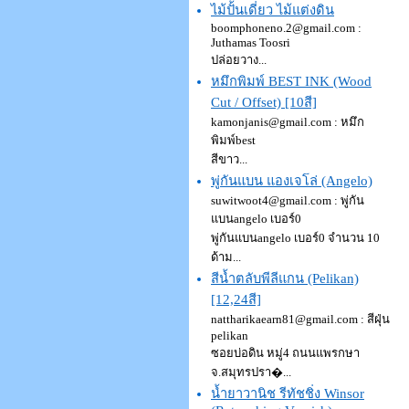
ไม้ปั้นเดี่ยว ไม้แต่งดิน
boomphoneno.2@gmail.com
:
Juthamas Toosri
ปล่อยวาง...
หมึกพิมพ์ BEST INK (Wood
Cut / Offset) [10สี]
kamonjanis@gmail.com
: หมึก
พิมพ์best
สีขาว...
พู่กันแบน แองเจโล่ (Angelo)
suwitwoot4@gmail.com
: พู่กัน
แบนangelo เบอร์0
พู่กันแบนangelo เบอร์0 จำนวน 10
ด้าม...
สีน้ำตลับพีลีแกน (Pelikan)
[12,24สี]
nattharikaearn81@gmail.com
: สีฝุ่น
pelikan
ซอยบ่อดิน หมู่4 ถนนแพรกษา
จ.สมุทรปรา�...
น้ำยาวานิช รีทัชชิ่ง Winsor