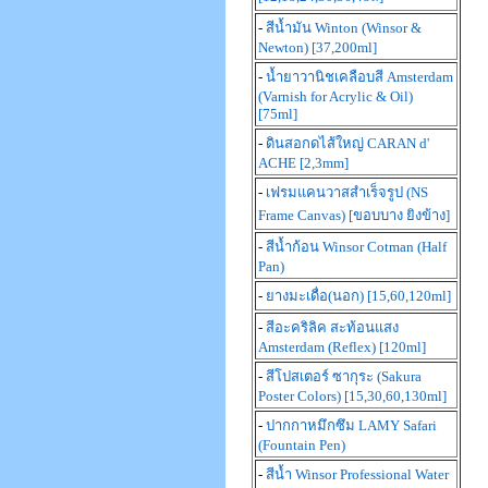
-
สีน้ำมัน Winton (Winsor &
Newton) [37,200ml]
-
น้ำยาวานิชเคลือบสี Amsterdam
(Varnish for Acrylic & Oil)
[75ml]
-
ดินสอกดไส้ใหญ่ CARAN d'
ACHE [2,3mm]
-
เฟรมแคนวาสสำเร็จรูป (NS
Frame Canvas) [ขอบบาง ยิงข้าง]
-
สีน้ำก้อน Winsor Cotman (Half
Pan)
-
ยางมะเดื่อ(นอก) [15,60,120ml]
-
สีอะคริลิค สะท้อนแสง
Amsterdam (Reflex) [120ml]
-
สีโปสเตอร์ ซากุระ (Sakura
Poster Colors) [15,30,60,130ml]
-
ปากกาหมึกซึม LAMY Safari
(Fountain Pen)
-
สีน้ำ Winsor Professional Water