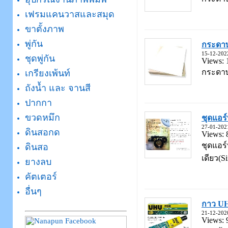
เฟรมแคนวาสและสมุด
ขาตั้งภาพ
พู่กัน
กระดาษ
15-12-202
ชุดพู่กัน
Views: 
กระดาษ
เกรียงเพ้นท์
ถังน้ำ และ จานสี
ปากกา
ขวดหมึก
ชุดแอร
27-01-202
ดินสอกด
Views: 
ชุดแอร์
ดินสอ
เดียว(Si
ยางลบ
คัตเตอร์
อื่นๆ
กาว U
21-12-202
Views: 