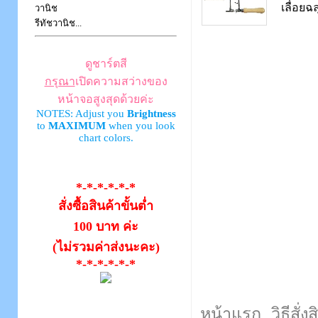
เลื่อยฉ
วานิช
รีทัชวานิช...
ดูชาร์ตสี
กรุณา
เปิดความสว่างของ
หน้าจอสูงสุดด้วยค่ะ
NOTES: Adjust you
Brightness
to
MAXIMUM
when you look
chart colors.
*-*-*-*-*-*
สั่งซื้อสินค้าขั้นต่ำ
100 บาท ค่ะ
(ไม่รวมค่าส่งนะคะ)
*-*-*-*-*-*
หน้าแรก
วิธีสั่ง