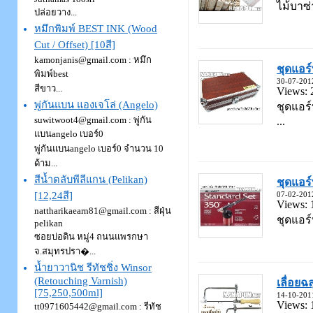
ไม้บาซ่
ปล่อยวาง...
หมึกพิมพ์ BEST INK (Wood
Cut / Offset) [10สี]
kamonjanis@gmail.com
: หมึก
ชุดแอร
พิมพ์best
30-07-201
สีขาว...
Views: 
พู่กันแบน แองเจโล่ (Angelo)
ชุดแอร์
suwitwoot4@gmail.com
: พู่กัน
...
แบนangelo เบอร์0
พู่กันแบนangelo เบอร์0 จำนวน 10
ด้าม...
สีน้ำตลับพีลีแกน (Pelikan)
ชุดแอร
[12,24สี]
07-02-201
Views: 
nattharikaearn81@gmail.com
: สีฝุ่น
ชุดแอร์
pelikan
ซอยบ่อดิน หมู่4 ถนนแพรกษา
จ.สมุทรปรา�...
น้ำยาวานิช รีทัชชิ่ง Winsor
(Retouching Varnish)
เลื่อยฉล
[75,250,500ml]
14-10-201
Views: 
tt0971605442@gmail.com
: รีทัช