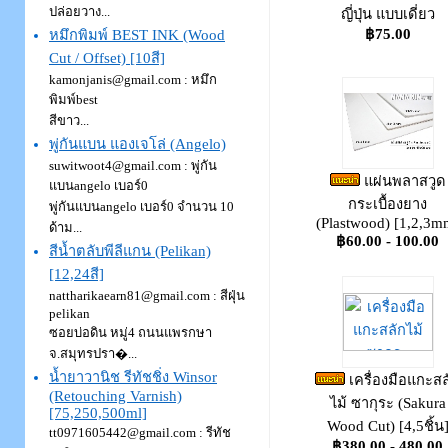
ปล่อยวาง...
ญี่ปุ่น แบบเดี่ยว
฿75.00
หมึกพิมพ์ BEST INK (Wood
Cut / Offset) [10สี]
kamonjanis@gmail.com
: หมึก
พิมพ์best
สีขาว...
พู่กันแบน แองเจโล่ (Angelo)
suwitwoot4@gmail.com
: พู่กัน
แผ่นพลาสวูด
แบนangelo เบอร์0
กระเบื้องยาง
พู่กันแบนangelo เบอร์0 จำนวน 10
(Plastwood) [1,2,3m
ด้าม...
฿60.00 - 100.00
สีน้ำตลับพีลีแกน (Pelikan)
[12,24สี]
nattharikaearn81@gmail.com
: สีฝุ่น
pelikan
ซอยบ่อดิน หมู่4 ถนนแพรกษา
จ.สมุทรปรา�...
น้ำยาวานิช รีทัชชิ่ง Winsor
เครื่องมือแกะสล
(Retouching Varnish)
ไม้ ซากุระ (Sakura
[75,250,500ml]
Wood Cut) [4,5ชิ้น
tt0971605442@gmail.com
: รีทัช
฿380.00 - 480.00