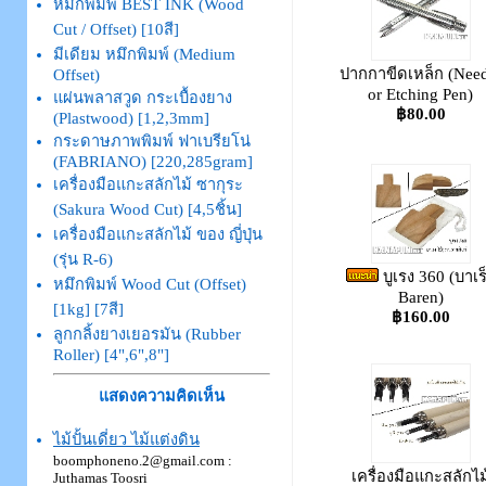
หมึกพิมพ์ BEST INK (Wood
Cut / Offset) [10สี]
มีเดียม หมึกพิมพ์ (Medium
ปากกาขีดเหล็ก (Need
Offset)
or Etching Pen)
แผ่นพลาสวูด กระเบื้องยาง
฿80.00
(Plastwood) [1,2,3mm]
กระดาษภาพพิมพ์ ฟาเบรียโน่
(FABRIANO) [220,285gram]
เครื่องมือแกะสลักไม้ ซากุระ
(Sakura Wood Cut) [4,5ชิ้น]
เครื่องมือแกะสลักไม้ ของ ญี่ปุ่น
(รุ่น R-6)
บูเรง 360 (บาเร
หมึกพิมพ์ Wood Cut (Offset)
Baren)
[1kg] [7สี]
฿160.00
ลูกกลิ้งยางเยอรมัน (Rubber
Roller) [4",6",8"]
แสดงความคิดเห็น
ไม้ปั้นเดี่ยว ไม้แต่งดิน
boomphoneno.2@gmail.com
:
เครื่องมือแกะสลักไม
Juthamas Toosri