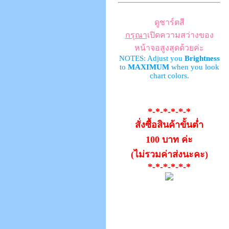
ดูชาร์ตสี
กรุณา
เปิดความสว่างของ
หน้าจอสูงสุดด้วยค่ะ
NOTES: Adjust you
Brightness
to
MAXIMUM
when you look
chart colors.
*-*-*-*-*-*
สั่งซื้อสินค้าขั้นต่ำ
100 บาท ค่ะ
(ไม่รวมค่าส่งนะคะ)
*-*-*-*-*-*