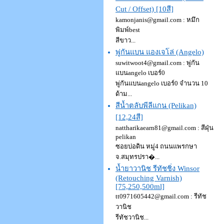
Cut / Offset) [10สี]
kamonjanis@gmail.com
: หมึก
พิมพ์best
สีขาว...
พู่กันแบน แองเจโล่ (Angelo)
suwitwoot4@gmail.com
: พู่กัน
แบนangelo เบอร์0
พู่กันแบนangelo เบอร์0 จำนวน 10
ด้าม...
สีน้ำตลับพีลีแกน (Pelikan)
[12,24สี]
nattharikaearn81@gmail.com
: สีฝุ่น
pelikan
ซอยบ่อดิน หมู่4 ถนนแพรกษา
จ.สมุทรปรา�...
น้ำยาวานิช รีทัชชิ่ง Winsor
(Retouching Varnish)
[75,250,500ml]
tt0971605442@gmail.com
: รีทัช
วานิช
รีทัชวานิช...