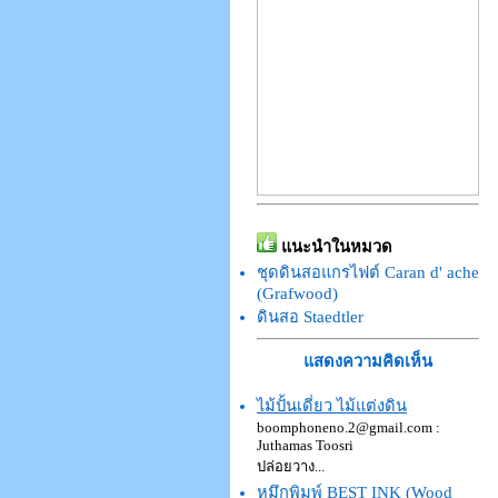
แนะนำในหมวด
ชุดดินสอแกรไฟต์ Caran d' ache
(Grafwood)
ดินสอ Staedtler
แสดงความคิดเห็น
ไม้ปั้นเดี่ยว ไม้แต่งดิน
boomphoneno.2@gmail.com
:
Juthamas Toosri
ปล่อยวาง...
หมึกพิมพ์ BEST INK (Wood