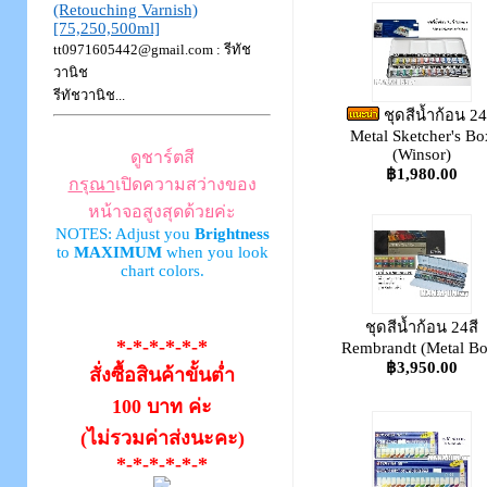
(Retouching Varnish)
[75,250,500ml]
tt0971605442@gmail.com
: รีทัช
วานิช
รีทัชวานิช...
ชุดสีน้ำก้อน 24
Metal Sketcher's Bo
(Winsor)
ดูชาร์ตสี
฿1,980.00
กรุณา
เปิดความสว่างของ
หน้าจอสูงสุดด้วยค่ะ
NOTES: Adjust you
Brightness
to
MAXIMUM
when you look
chart colors.
ชุดสีน้ำก้อน 24สี
*-*-*-*-*-*
Rembrandt (Metal Bo
฿3,950.00
สั่งซื้อสินค้าขั้นต่ำ
100 บาท ค่ะ
(ไม่รวมค่าส่งนะคะ)
*-*-*-*-*-*