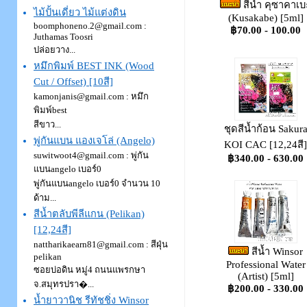
สีน้ำ คุซาคาเบ
ไม้ปั้นเดี่ยว ไม้แต่งดิน
(Kusakabe) [5ml]
boomphoneno.2@gmail.com
:
฿70.00 - 100.00
Juthamas Toosri
ปล่อยวาง...
หมึกพิมพ์ BEST INK (Wood
Cut / Offset) [10สี]
kamonjanis@gmail.com
: หมึก
พิมพ์best
สีขาว...
ชุดสีน้ำก้อน Sakur
พู่กันแบน แองเจโล่ (Angelo)
KOI CAC [12,24สี]
suwitwoot4@gmail.com
: พู่กัน
฿340.00 - 630.00
แบนangelo เบอร์0
พู่กันแบนangelo เบอร์0 จำนวน 10
ด้าม...
สีน้ำตลับพีลีแกน (Pelikan)
[12,24สี]
nattharikaearn81@gmail.com
: สีฝุ่น
สีน้ำ Winsor
pelikan
Professional Water
ซอยบ่อดิน หมู่4 ถนนแพรกษา
(Artist) [5ml]
จ.สมุทรปรา�...
฿200.00 - 330.00
น้ำยาวานิช รีทัชชิ่ง Winsor