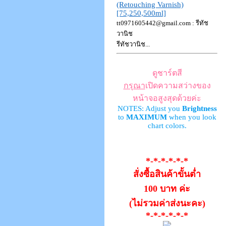
(Retouching Varnish)
[75,250,500ml]
tt0971605442@gmail.com
: รีทัช
วานิช
รีทัชวานิช...
ดูชาร์ตสี
กรุณา
เปิดความสว่างของ
หน้าจอสูงสุดด้วยค่ะ
NOTES: Adjust you
Brightness
to
MAXIMUM
when you look
chart colors.
*-*-*-*-*-*
สั่งซื้อสินค้าขั้นต่ำ
100 บาท ค่ะ
(ไม่รวมค่าส่งนะคะ)
*-*-*-*-*-*