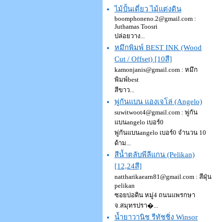
ไม้ปั้นเดี่ยว ไม้แต่งดิน
boomphoneno.2@gmail.com
:
Juthamas Toosri
ปล่อยวาง...
หมึกพิมพ์ BEST INK (Wood
Cut / Offset) [10สี]
kamonjanis@gmail.com
: หมึก
พิมพ์best
สีขาว...
พู่กันแบน แองเจโล่ (Angelo)
suwitwoot4@gmail.com
: พู่กัน
แบนangelo เบอร์0
พู่กันแบนangelo เบอร์0 จำนวน 10
ด้าม...
สีน้ำตลับพีลีแกน (Pelikan)
[12,24สี]
nattharikaearn81@gmail.com
: สีฝุ่น
pelikan
ซอยบ่อดิน หมู่4 ถนนแพรกษา
จ.สมุทรปรา�...
น้ำยาวานิช รีทัชชิ่ง Winsor