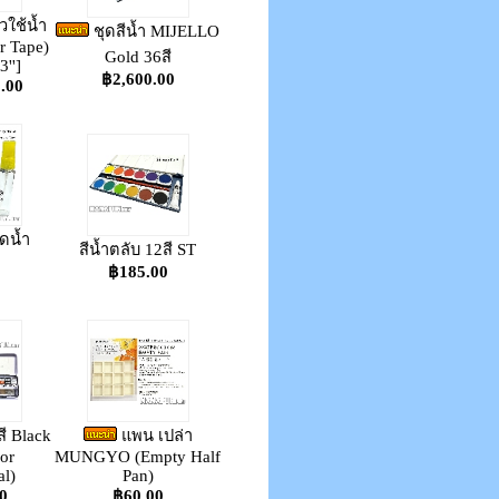
ใช้น้ำ
ชุดสีน้ำ MIJELLO
 Tape)
Gold 36สี
3'']
฿2,600.00
0.00
ดน้ำ
สีน้ำตลับ 12สี ST
฿185.00
สี Black
แพน เปล่า
or
MUNGYO (Empty Half
al)
Pan)
0
฿60.00