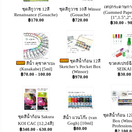
เทปกระดาษกาว
ชุดสีกูวาช 12สี
ชุดสีกูวาช 10สี Winsor
(Gummed Paper
Renaissance (Gouache)
(Gouache)
[1'',1.5'',2'',
฿170.00
฿720.00
฿30.00 - 9
ชุดสีน้ำก้อน 12สี
สีน้ำ คุซาคาเบะ
ขวดสเปรย์ฉี
Sketcher’s Pocket Box
(Kusakabe) [5ml]
SEIKAI
(Winsor)
฿70.00 - 100.00
฿30.00
฿970.00
ชุดสีน้ำก้อน 12
ชุดสีน้ำก้อน Sakura
สีน้ำ แวนโก๊ะ (van
Box (Wins
Gogh) [10ml]
KOI CAC [12,24สี]
Profession
฿80.00
฿340.00 - 630.00
฿2,100.0