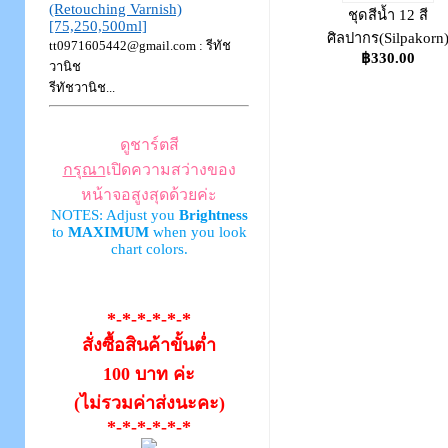
(Retouching Varnish)
ชุดสีน้ำ 12 สี
[75,250,500ml]
ศิลปากร(Silpakorn
tt0971605442@gmail.com
: รีทัช
฿330.00
วานิช
รีทัชวานิช...
ดูชาร์ตสี
กรุณา
เปิดความสว่างของ
หน้าจอสูงสุดด้วยค่ะ
NOTES: Adjust you
Brightness
to
MAXIMUM
when you look
chart colors.
*-*-*-*-*-*
สั่งซื้อสินค้าขั้นต่ำ
100 บาท ค่ะ
(ไม่รวมค่าส่งนะคะ)
*-*-*-*-*-*