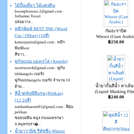
ไม้ปั้นเดี่ยว ไม้แต่งดิน
boomphoneno.2@gmail.com
:
Juthamas Toosri
ปล่อยวาง...
หมึกพิมพ์ BEST INK (Wood
กัมอะราบิค
Cut / Offset) [10สี]
Winsor (Gum Arabic
฿250.00
kamonjanis@gmail.com
: หมึก
พิมพ์best
สีขาว...
พู่กันแบน แองเจโล่ (Angelo)
suwitwoot4@gmail.com
: พู่กัน
แบนangelo เบอร์0
พู่กันแบนangelo เบอร์0 จำนวน 10
น้ำยากั้นสีน้ำ ทาเล้น
ด้าม...
(Liquid Masking Fil
สีน้ำตลับพีลีแกน (Pelikan)
฿240.00
[12,24สี]
nattharikaearn81@gmail.com
: สีฝุ่น
pelikan
ซอยบ่อดิน หมู่4 ถนนแพรกษา
จ.สมุทรปรา�...
น้ำยาวานิช รีทัชชิ่ง Winsor