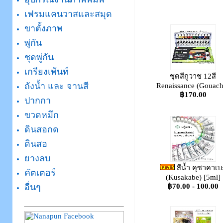
เฟรมแคนวาสและสมุด
ขาตั้งภาพ
พู่กัน
ชุดพู่กัน
เกรียงเพ้นท์
ชุดสีกูวาช 12สี
ถังน้ำ และ จานสี
Renaissance (Gouach
฿170.00
ปากกา
ขวดหมึก
ดินสอกด
ดินสอ
ยางลบ
สีน้ำ คุซาคาเบ
คัตเตอร์
(Kusakabe) [5ml]
฿70.00 - 100.00
อื่นๆ